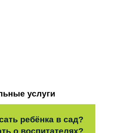
льные услуги
сать ребёнка в сад?
ать о воспитателях?