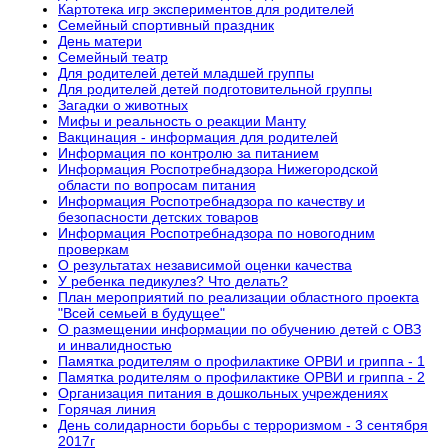
Картотека игр экспериментов для родителей
Семейный спортивный праздник
День матери
Семейный театр
Для родителей детей младшей группы
Для родителей детей подготовительной группы
Загадки о животных
Мифы и реальность о реакции Манту
Вакцинация - информация для родителей
Информация по контролю за питанием
Информация Роспотребнадзора Нижегородской
области по вопросам питания
Информация Роспотребнадзора по качеству и
безопасности детских товаров
Информация Роспотребнадзора по новогодним
проверкам
О результатах независимой оценки качества
У ребенка педикулез? Что делать?
План мероприятий по реализации областного проекта
"Всей семьей в будущее"
О размещении информации по обучению детей с ОВЗ
и инвалидностью
Памятка родителям о профилактике ОРВИ и гриппа - 1
Памятка родителям о профилактике ОРВИ и гриппа - 2
Организация питания в дошкольных учреждениях
Горячая линия
День солидарности борьбы с терроризмом - 3 сентября
2017г