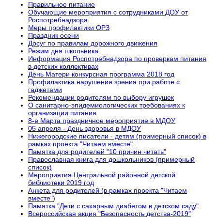
Правильное питание
Обучающие мероприятия с сотрудниками ДОУ от
Роспотребнадзора
Меры профилактики ОРЗ
Праздник осени
Досуг по правилам дорожного движения
Режим дня школьника
Информация Роспотребнадзора по проверкам питания
в детских коллективах
День Матери конкурсная программа 2018 год
Профилактика нарушения зрения при работе с
гаджетами
Рекомендации родителям по выбору игрушек
О санитарно-эпидемиологических требованиях к
организации питания
8-е Марта праздничное мероприятие в МДОУ
05 апреля - День здоровья в МДОУ
Нижегородские писатели - детям (примерный список) в
рамках проекта "Читаем вместе"
Памятка для родителей "10 причин читать"
Православная книга для дошкольников (примерный
список)
Мероприятия Центральной районной детской
библиотеки 2019 год
Анкета для родителей (в рамках проекта "Читаем
вместе"
)
Памятка "Дети с сахарным диабетом в детском саду"
Всероссийская акция "Безопасность детства-2019"