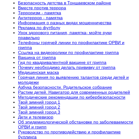
Безопасность детства в Тоншаевском районе
Вместе против террора
Терроризм - памятка
Антитеррор - памятка
Информация о разных видах мошенничества
Реклама по футболу
Урок здорового питания, памятка- мойте руки
правильно
Телефоны горячей линии по профилактике ОРВИ и
гриппа
Ссылка на видеоролики по профилактике гриппа
Вакцина от гриппа
Гид по квадривалентной вакцине от гриппа
Почему необходимо делать прививку от гриппа
Медицинская маска
Горячая линия по выявлению талантов среди детей и
молодежи
Азбука безопасности. Родительское собрание
Растим детей. Навигатор для современных родителей
Методические рекомендации по кибербезопасности
Твой зимний город 1
Твой зимний город 2
Твой зимний город 3
Дети и телевизор
Об эпидемиологической обстановке по заболеваемости
ОРВИ и грипп
Руководство по противодействию и профилактике
буллинга