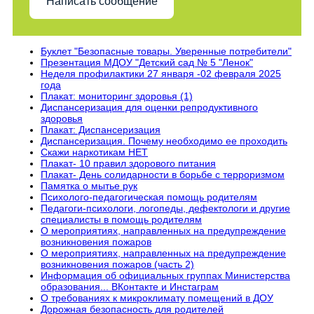
Написать сообщение
Буклет "Безопасные товары. Уверенные потребители"
Презентация МДОУ "Детский сад № 5 "Ленок"
Неделя профилактики 27 января -02 февраля 2025
года
Плакат: мониторинг здоровья (1)
Диспансеризация для оценки репродуктивного
здоровья
Плакат: Диспансеризация
Диспансеризация. Почему необходимо ее проходить
Скажи наркотикам НЕТ
Плакат- 10 правил здорового питания
Плакат- День солидарности в борьбе с терроризмом
Памятка о мытье рук
Психолого-педагогическая помощь родителям
Педагоги-психологи, логопеды, дефектологи и другие
специалисты в помощь родителям
О мероприятиях, направленных на предупреждение
возникновения пожаров
О мероприятиях, направленных на предупреждение
возникновения пожаров (часть 2)
Информация об официальных группах Министерства
образования... ВКонтакте и Инстаграм
О требованиях к микроклимату помещений в ДОУ
Дорожная безопасность для родителей